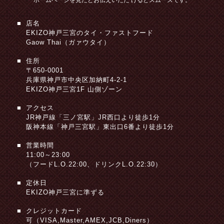
ホームページを見たとお伝えいただ
けるとスムーズです。
店名
EKIZO神戸三宮のタイ・ファストフード
Gaow Thai（ガァウタイ）
住所
〒650-0001
兵庫県神戸市中央区加納町4-2-1
EKIZO神戸三宮1F 山側ゾーン
アクセス
JR神戸線「三ノ宮駅」JR西口より徒歩1分
阪神本線「神戸三宮駅」東出口6番より徒歩1分
営業時間
11:00～23:00
（フードL.O.22:00、ドリンクL.O.22:30）
定休日
EKIZO神戸三宮に準ずる
クレジットカード
可（VISA,Master,AMEX,JCB,Diners）