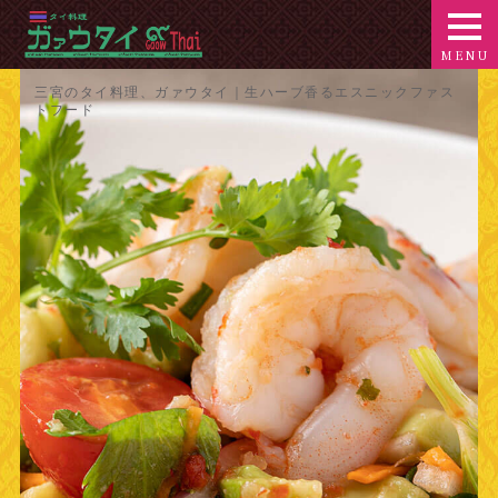
三宮のタイ料理、ガァウタイ｜生ハーブ香るエスニックファス
トフード