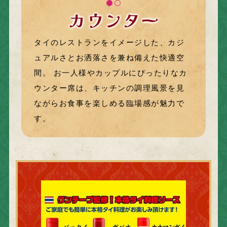
カウンター
テーブル
タイのレストランをイメージした、カジ
ご家族や気の置けない友人と過ごす賑わ
ュアルさとお洒落さを兼ね備えた快適空
いのひとときには、ゆったりと寛げるテ
間。
ーブル席をご利用ください。2名様～4名
お一人様やカップルにぴったりなカ
ウンター席は、キッチンの調理風景を見
様用など、シーンに合ったお席へご案
ながらお食事を楽しめる臨場感が魅力で
内。テーブルを繋げることもできますの
す。
で、大勢でお越しの際も安心です。