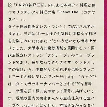
設「EKIZO神戸三宮」内にある本格タイ料理と創
作オリジナルタイ料理の店「Gaow Thai（ガァウ
タイ）」。
タイ王国政府認定レストランとして認定されてお
ります。当店は“お一人様でも気軽に本格タイ料理
をお楽しみいただきたい”という想いから出来上が
りました。大阪市内に複数店舗を展開するタイ国
政府認定レストラン「クンテープ」のニューブラ
ンドであり、長年培ってきたタイマーケットとし
ての実績から、本格的なタイ料理を気軽なファス
トフードの様に楽しんでいただけます。“ガァウ”と
は、タイでラッキーナンバーとされる“9”を意味
し、幸運を招く様にあやかって屋号に掲げていま
す。現地や国内の農家さんから直接仕入れる生ハ
ーブをしっかりと効かせた、本場さながらなタイ